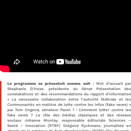
Le programme se présentait comme suit
: Mot d’accueil pa
Stephanie D’Hose, présidente du Sénat Présentation des
constatations et des recommandations du rapport d’information
« La nécessaire collaboration entre l’autorité fédérale et les
Communautés en matière de lutte contre les infox (fake news) »
par Tom Ongena, sénateur Panel 1 : Comment lutter contre les
fake news ? Le rôle des médias classiques et des réseaux
sociaux Johanne Montay, responsable éditoriale Sciences –
Santé – Innovation (RTBF) Grégoire Ryckmans, journaliste en
charge de la rubrique de fact-checking Faky (RTBF) Tim Pauwels,