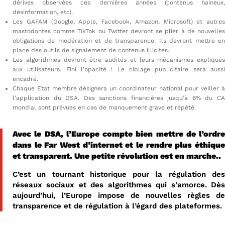
dérives observées ces dernières années (contenus haineux,
désinformation, etc).
Les GAFAM (Google, Apple, Facebook, Amazon, Microsoft) et autres
mastodontes comme TikTok ou Twitter devront se plier à de nouvelles
obligations de modération et de transparence. Ils devront mettre en
place des outils de signalement de contenus illicites.
Les algorithmes devront être audités et leurs mécanismes expliqués
aux utilisateurs. Fini l’opacité ! Le ciblage publicitaire sera aussi
encadré.
Chaque Etat membre désignera un coordinateur national pour veiller à
l’application du DSA. Des sanctions financières jusqu’à 6% du CA
mondial sont prévues en cas de manquement grave et répété.
Avec le DSA, l’Europe compte bien mettre de l’ordre
dans le Far West d’internet et le rendre plus éthique
et transparent. Une petite révolution est en marche..
C’est un tournant historique pour la régulation des
réseaux sociaux et des algorithmes qui s’amorce. Dès
aujourd’hui, l’Europe impose de nouvelles règles de
transparence et de régulation à l’égard des plateformes.