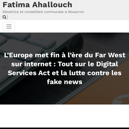
Fatima Ahallouch
Aller
au
Sénatrice et conseillère communale à Mouscron
contenu
L’Europe met fin à l’ère du Far West
sur internet : Tout sur le Digital
Services Act et la lutte contre les
fake news