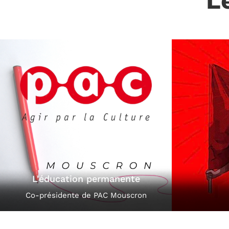
L
En Wapi
Mon tra
PS Wapi