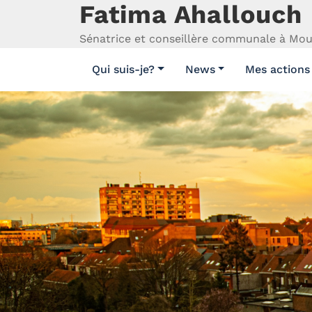
Fatima Ahallouch
Aller
au
Sénatrice et conseillère communale à Mo
contenu
Qui suis-je?
News
Mes actions