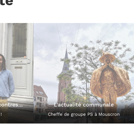
té
munale
L'éducation permanente
à Mouscron
Co-présidente de PAC Mouscron