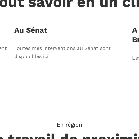
out savoir en un cl
Au Sénat
A
B
ent
Toutes mes interventions au Sénat sont
disponibles ici!
Les
En région