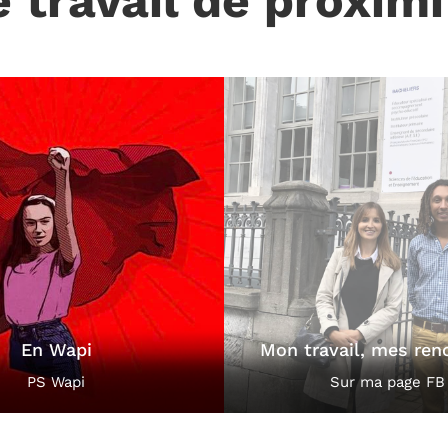
e travail de proximi
vail, mes rencontres...
L'actualité com
Sur ma page FB !
Cheffe de groupe PS 