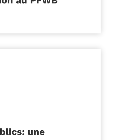
tion au PFWB
blics: une