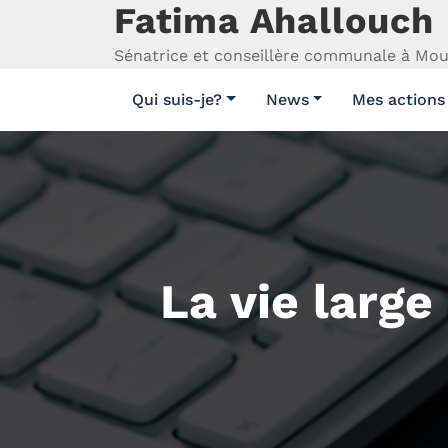
Fatima Ahallouch
Aller
au
Sénatrice et conseillère communale à Mo
contenu
Qui suis-je?
News
Mes actions
La vie larg